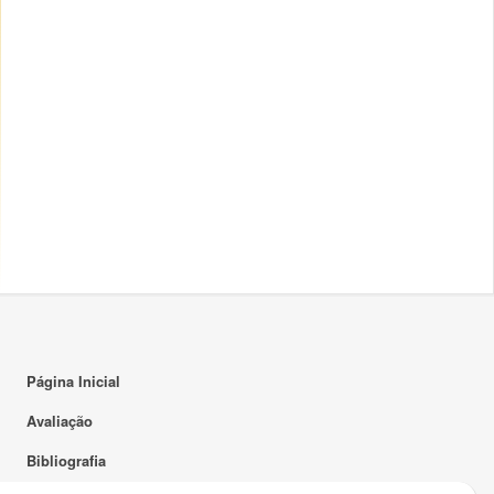
14:00
15:00
16:00
17:00
18:00
19:00
20:00
21:00
22:00
Página Inicial
23:00
Avaliação
Bibliografia