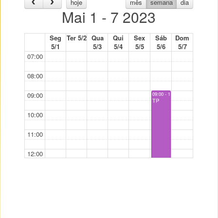
hoje
mês
semana
dia
Mai 1 - 7 2023
Seg
Ter 5/2
Qua
Qui
Sex
Sáb
Dom
5/1
5/3
5/4
5/5
5/6
5/7
07:00
08:00
09:00
09:00 - 13:00
TP
10:00
11:00
12:00
13:00
14:00
14:00 - 19:00
TP
15:00