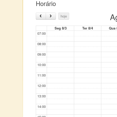
Horário
A
hoje
Seg 8/3
Ter 8/4
Qua 
07:00
08:00
09:00
10:00
11:00
12:00
13:00
14:00
15:00