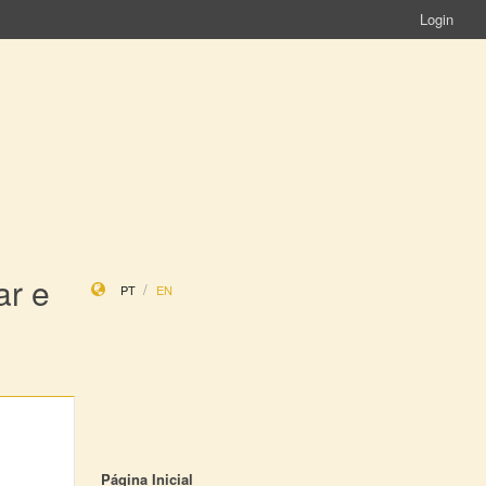
Login
ar e
PT
EN
Página Inicial