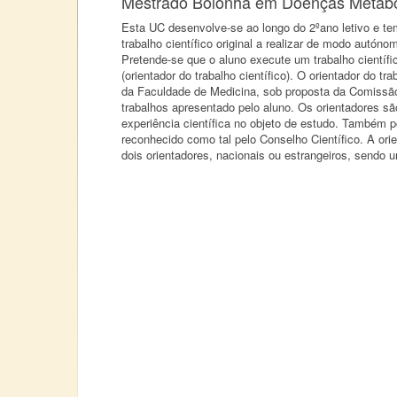
Mestrado Bolonha em Doenças Metabó
Esta UC desenvolve-se ao longo do 2ºano letivo e te
trabalho científico original a realizar de modo autón
Pretende-se que o aluno execute um trabalho científi
(orientador do trabalho científico). O orientador do t
da Faculdade de Medicina, sob proposta da Comissão 
trabalhos apresentado pelo aluno. Os orientadores 
experiência científica no objeto de estudo. Também 
reconhecido como tal pelo Conselho Científico. A or
dois orientadores, nacionais ou estrangeiros, sendo