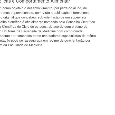
licas e Comportamento Alimentar
m como objetivo o desenvolvimento, por parte do aluno, de
omo mas supervisionado, com vista a publicação internacional.
co original que concebeu, sob orientação de um supervisor
rabalho científico é oficialmente nomeado pelo Conselho Científico
Científica do Ciclo de estudos, de acordo com o plano de
são Doutores da Faculdade de Medicina com comprovada
poderão ser nomeados como orientadores especialistas de mérito
ientação pode ser assegurada em regime de co-orientação por
 um da Faculdade de Medicina